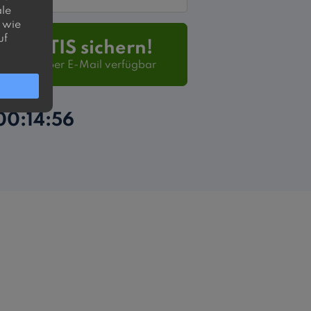
ale
, wie
uf
t GRATIS sichern!
 - sofort per E-Mail verfügbar
00
14
56